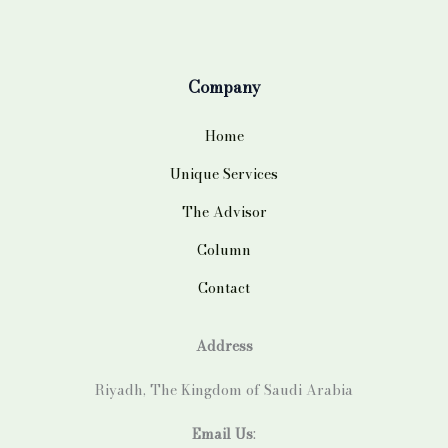
Company
Home
Unique Services
The Advisor
Column
Contact
Address
Riyadh, The Kingdom of Saudi Arabia
Email Us
: