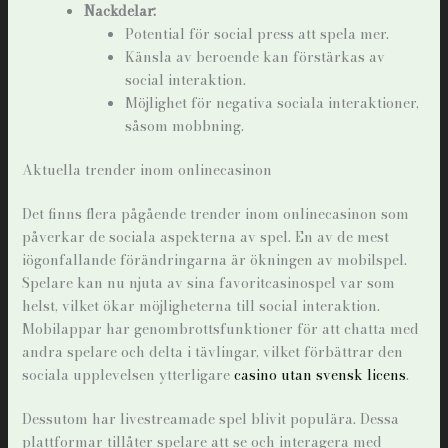
Nackdelar:
Potential för social press att spela mer.
Känsla av beroende kan förstärkas av
social interaktion.
Möjlighet för negativa sociala interaktioner,
såsom mobbning.
Aktuella trender inom onlinecasinon
Det finns flera pågående trender inom onlinecasinon som
påverkar de sociala aspekterna av spel. En av de mest
iögonfallande förändringarna är ökningen av mobilspel.
Spelare kan nu njuta av sina favoritcasinospel var som
helst, vilket ökar möjligheterna till social interaktion.
Mobilappar har genombrottsfunktioner för att chatta med
andra spelare och delta i tävlingar, vilket förbättrar den
sociala upplevelsen ytterligare
casino utan svensk licens
.
Dessutom har livestreamade spel blivit populära. Dessa
plattformar tillåter spelare att se och interagera med