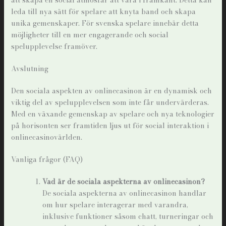
leda till nya sätt för spelare att knyta band och skapa
unika gemenskaper. För svenska spelare innebär detta
möjligheter till en mer engagerande och social
spelupplevelse framöver.
Avslutning
Den sociala aspekten av onlinecasinon är en dynamisk och
viktig del av spelupplevelsen som inte får undervärderas.
Med en växande gemenskap av spelare och nya teknologier
på horisonten ser framtiden ljus ut för social interaktion i
onlinecasinovärlden.
Vanliga frågor (FAQ)
Vad är de sociala aspekterna av onlinecasinon?
De sociala aspekterna av onlinecasinon handlar
om hur spelare interagerar med varandra,
inklusive funktioner såsom chatt, turneringar och