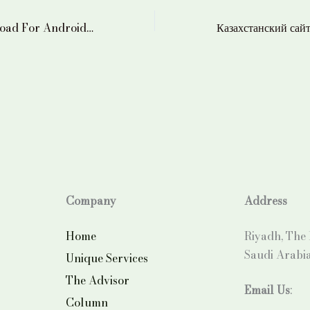
1xbet App Download For Android And Ios Updated 2026 Guide Goal Com India
Company
Address
Home
Riyadh, The
Saudi Arabi
Unique Services
The Advisor
Email Us
:
Column