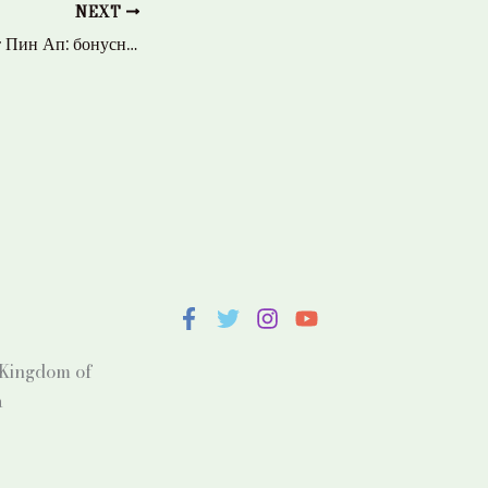
NEXT
Казахстанский сайт Пин Ап: бонусная политика и её отличия
 Kingdom of
a