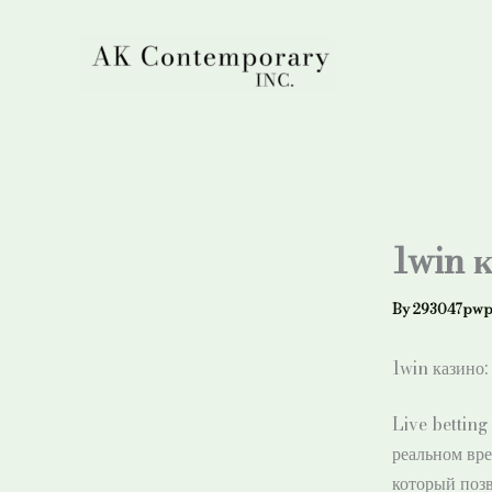
Skip
to
content
1win к
By
293047pw
1win казино:
Live betting
реальном вре
который позв