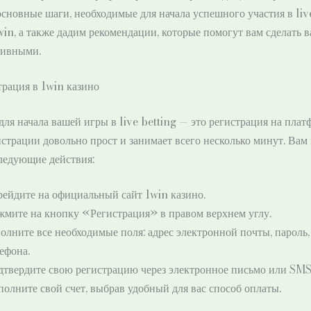
сновные шаги, необходимые для начала успешного участия в live
in, а также дадим рекомендации, которые помогут вам сделать 
тивными.
трация в 1win казино
ля начала вашей игры в live betting — это регистрация на плат
страции довольно прост и занимает всего несколько минут. Вам
ледующие действия:
ейдите на официальный сайт 1win казино.
мите на кнопку «Регистрация» в правом верхнем углу.
олните все необходимые поля: адрес электронной почты, пароль,
ефона.
твердите свою регистрацию через электронное письмо или SMS
олните свой счет, выбрав удобный для вас способ оплаты.