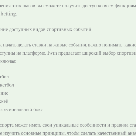
ения этих шагов вы сможете получить доступ ко всем функциям
betting.
ение доступных видов спортивных событий
к начать делать ставки на живые события, важно понимать, каки
оступны на платформе. 1win предлагает широкий выбор спортив
ключая:
тбол
кетбол
ннис
ккей
офесиональный бокс
порта может иметь свои уникальные особенности и правила ста
е изучить основные принципы, чтобы сделать качественный ана