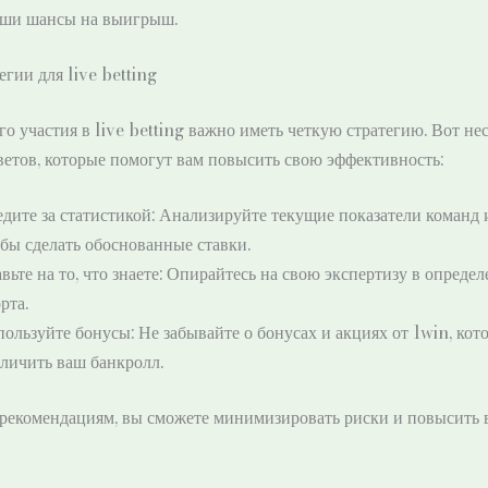
аши шансы на выигрыш.
егии для live betting
о участия в live betting важно иметь четкую стратегию. Вот не
етов, которые помогут вам повысить свою эффективность:
дите за статистикой: Анализируйте текущие показатели команд 
бы сделать обоснованные ставки.
вьте на то, что знаете: Опирайтесь на свою экспертизу в опреде
рта.
ользуйте бонусы: Не забывайте о бонусах и акциях от 1win, кот
личить ваш банкролл.
 рекомендациям, вы сможете минимизировать риски и повысить 