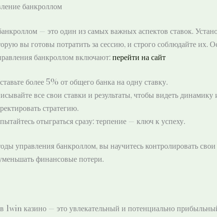
вление банкроллом
банкроллом — это один из самых важных аспектов ставок. Устан
торую вы готовы потратить за сессию, и строго соблюдайте их. 
равления банкроллом включают:
перейти на сайт
ставьте более 5% от общего банка на одну ставку.
исывайте все свои ставки и результаты, чтобы видеть динамику 
ректировать стратегию.
пытайтесь отыграться сразу: терпение — ключ к успеху.
оды управления банкроллом, вы научитесь контролировать свои
уменьшать финансовые потери.
 в 1win казино — это увлекательный и потенциально прибыльны