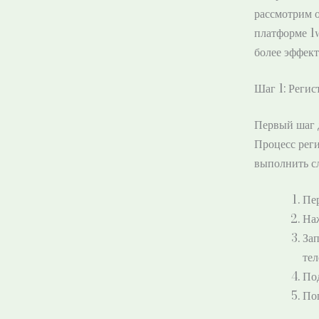
рассмотрим о
платформе 1w
более эффек
Шаг 1: Регис
Первый шаг д
Процесс реги
выполнить с
Пер
Наж
Зап
тел
Под
Поп