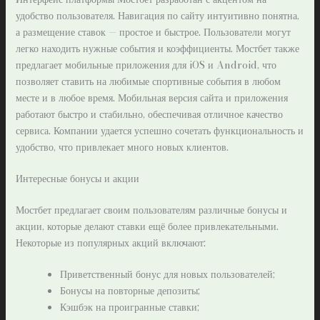
удобство пользователя. Навигация по сайту интуитивно понятна,
а размещение ставок — простое и быстрое. Пользователи могут
легко находить нужные события и коэффициенты. Мостбет также
предлагает мобильные приложения для iOS и Android, что
позволяет ставить на любимые спортивные события в любом
месте и в любое время. Мобильная версия сайта и приложения
работают быстро и стабильно, обеспечивая отличное качество
сервиса. Компании удается успешно сочетать функциональность и
удобство, что привлекает много новых клиентов.
Интересные бонусы и акции
Мостбет предлагает своим пользователям различные бонусы и
акции, которые делают ставки ещё более привлекательными.
Некоторые из популярных акций включают:
Приветственный бонус для новых пользователей;
Бонусы на повторные депозиты;
Кэшбэк на проигранные ставки;