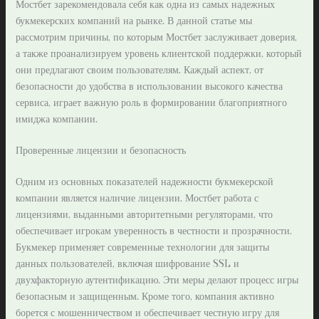
Мостбет зарекомендовала себя как одна из самых надежных
букмекерских компаний на рынке. В данной статье мы
рассмотрим причины, по которым Мостбет заслуживает доверия,
а также проанализируем уровень клиентской поддержки, который
они предлагают своим пользователям. Каждый аспект, от
безопасности до удобства в использовании высокого качества
сервиса, играет важную роль в формировании благоприятного
имиджа компании.
Проверенные лицензии и безопасность
Одним из основных показателей надежности букмекерской
компании является наличие лицензии. Мостбет работа с
лицензиями, выданными авторитетными регуляторами, что
обеспечивает игрокам уверенность в честности и прозрачности.
Букмекер применяет современные технологии для защиты
данных пользователей, включая шифрование SSL и
двухфакторную аутентификацию. Эти меры делают процесс игры
безопасным и защищенным. Кроме того, компания активно
борется с мошенничеством и обеспечивает честную игру для