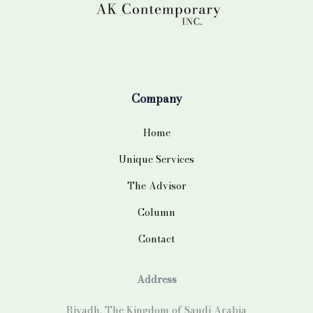
Company
Home
Unique Services
The Advisor
Column
Contact
Address
Riyadh, The Kingdom of Saudi Arabia